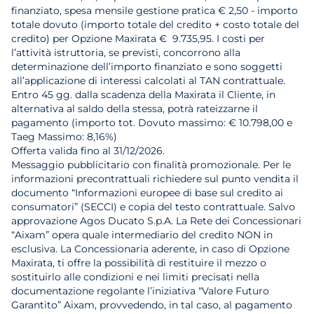
finanziato, spesa mensile gestione pratica € 2,50 - importo
totale dovuto (importo totale del credito + costo totale del
credito) per Opzione Maxirata € 9.735,95. I costi per
l’attività istruttoria, se previsti, concorrono alla
determinazione dell’importo finanziato e sono soggetti
all’applicazione di interessi calcolati al TAN contrattuale.
Entro 45 gg. dalla scadenza della Maxirata il Cliente, in
alternativa al saldo della stessa, potrà rateizzarne il
pagamento (importo tot. Dovuto massimo: € 10.798,00 e
Taeg Massimo: 8,16%)
Offerta valida fino al 31/12/2026.
Messaggio pubblicitario con finalità promozionale. Per le
informazioni precontrattuali richiedere sul punto vendita il
documento “Informazioni europee di base sul credito ai
consumatori” (SECCI) e copia del testo contrattuale. Salvo
approvazione Agos Ducato S.p.A. La Rete dei Concessionari
“Aixam” opera quale intermediario del credito NON in
esclusiva. La Concessionaria aderente, in caso di Opzione
Maxirata, ti offre la possibilità di restituire il mezzo o
sostituirlo alle condizioni e nei limiti precisati nella
documentazione regolante l’iniziativa “Valore Futuro
Garantito” Aixam, provvedendo, in tal caso, al pagamento