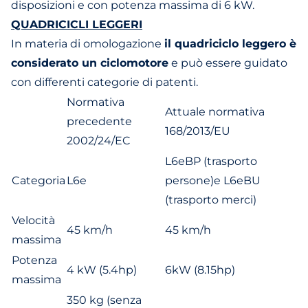
disposizioni e con potenza massima di 6 kW.
QUADRICICLI LEGGERI
In materia di omologazione
il quadriciclo leggero è
considerato un ciclomotore
e può essere guidato
con differenti categorie di patenti.
Normativa
Attuale normativa
precedente
168/2013/EU
2002/24/EC
L6eBP (trasporto
Categoria
L6e
persone)e L6eBU
(trasporto merci)
Velocità
45 km/h
45 km/h
massima
Potenza
4 kW (5.4hp)
6kW (8.15hp)
massima
350 kg (senza