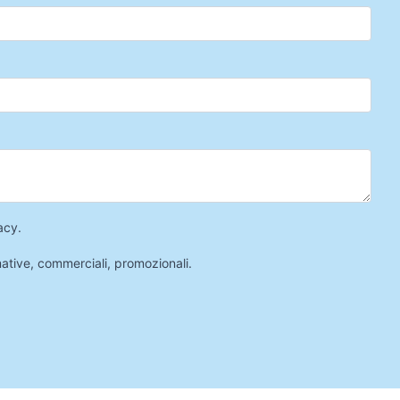
acy
.
mative, commerciali, promozionali.